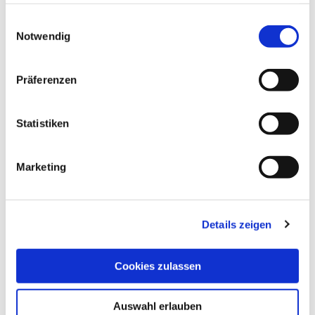
haben oder die sie im Rahmen Ihrer Nutzung der Dienste
gesammelt haben.
Einwilligungsauswahl
Notwendig
Präferenzen
Statistiken
Sophia Leidel
, M. Sc. Psychologie
Marketing
Psychologische Psychotherapeutin
Alle gesetzliche Kassen
Termine nach Vereinbarung
Details zeigen
Cookies zulassen
Mehr erfahren
Auswahl erlauben