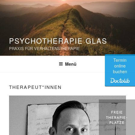
Zum
Inhalt
springen
PSYCHOTHERAPIE GLAS
PRAXIS FÜR VERHALTENSTHERAPIE
Termin
Menü
online
buchen
THERAPEUT*INNEN