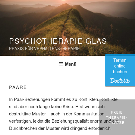
Zum
Inhalt
springen
PSYCHOTHERAPIE GLAS
PRAXIS FÜR VERHALTENSTHERAPIE
Termin
Menü
online
buchen
PAARE
In Paar-Beziehungen kommt es zu Konflikten. Konflikte
sind aber noch lange keine Krise. Erst wenn sich
destruktive Muster – auch in der Kommunikation –
verfestigen, leidet die Beziehungsqualität enorm und ein
Durchbrechen der Muster wird dringend erforderlich.