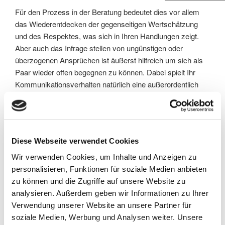
Für den Prozess in der Beratung bedeutet dies vor allem
das Wiederentdecken der gegenseitigen Wertschätzung
und des Respektes, was sich in Ihren Handlungen zeigt.
Aber auch das Infrage stellen von ungünstigen oder
überzogenen Ansprüchen ist äußerst hilfreich um sich als
Paar wieder offen begegnen zu können. Dabei spielt Ihr
Kommunikationsverhalten natürlich eine außerordentlich
große Rolle, weshalb eine Verbesserung der
Kommunikation ebenfalls zum Beratungsprozess gehört.
Und natürlich spielt auch Sexualität und Zärtlichkeit eine
große Rolle, denn schliesslich ist genau Ihre Intimität das
Diese Webseite verwendet Cookies
Besondere und Einzigartige Ihrer Beziehung. Dies wieder
zu entdecken, um der Lust und Lebensenergie ausreichend
Wir verwenden Cookies, um Inhalte und Anzeigen zu
Platz zu geben, ist eines der zentralen Themen in der
personalisieren, Funktionen für soziale Medien anbieten
Paarberatung.
zu können und die Zugriffe auf unsere Website zu
analysieren. Außerdem geben wir Informationen zu Ihrer
Anzeichen von ernstzunehmenden Beziehungskrisen sind
Verwendung unserer Website an unsere Partner für
folgende:
soziale Medien, Werbung und Analysen weiter. Unsere