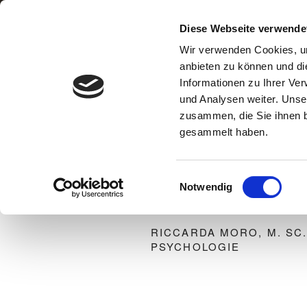
Zum
Inhalt
Diese Webseite verwende
PSYCHOTH
springen
Wir verwenden Cookies, um
anbieten zu können und di
PRAXIS FÜR VERHALTENST
Informationen zu Ihrer Ve
und Analysen weiter. Unse
zusammen, die Sie ihnen b
gesammelt haben.
Home
Leistungen
Ther
Einwilligungsauswahl
Notwendig
RICCARDA MORO, M. SC
PSYCHOLOGIE