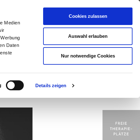
Cookies zulassen
le Medien
ir
Auswahl erlauben
, Werbung
ren Daten
ienste
Nur notwendige Cookies
Termin
g
Hilfsangebote
online
buchen
g
Details zeigen